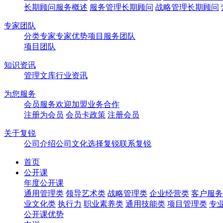
长期顾问服务概述
服务管理长期顾问
战略管理长期顾问
专家团队
分类专家
专家优势
项目服务团队
项目团队
知识资讯
管理文库
行业资讯
为您服务
会员服务
欢迎加盟
业务合作
注册为会员
会员卡政策
注册会员
关于复锐
公司介绍
公司文化
选择复锐
联系复锐
首页
公开课
年度公开课
通用管理类
领导艺术类
战略管理类
企业经营类
客户服务
业文化类
执行力
职业素养类
通用技能类
项目管理类
专
公开课优势