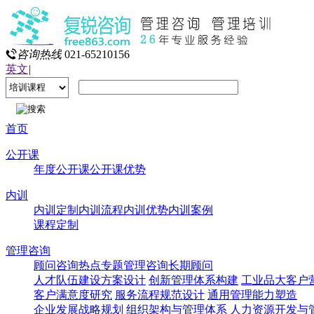
咨询热线
021-65210156
英文
|
首页
公开课
年度公开课
公开课优势
内训
内训定制
内训流程
内训优势
内训案例
课程定制
管理咨询
顾问咨询热点专题
管理咨询
长期顾问
人才队伍建设方案设计
创新管理体系构建
工业品大客户
客户满意度研究
服务流程规范设计
通用管理能力塑造
企业发展战略规划
组织架构与管理体系
人力资源开发与