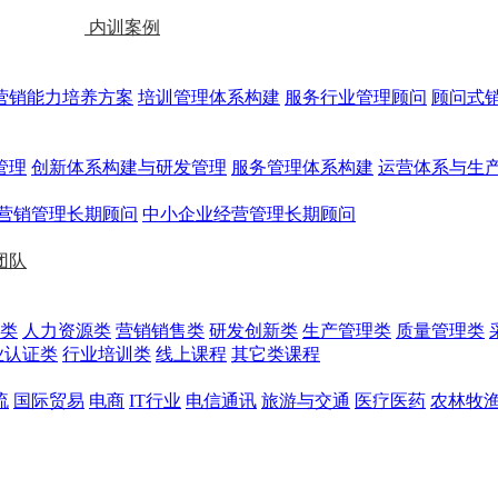
内训案例
营销能力培养方案
培训管理体系构建
服务行业管理顾问
顾问式
管理
创新体系构建与研发管理
服务管理体系构建
运营体系与生
营销管理长期顾问
中小企业经营管理长期顾问
团队
类
人力资源类
营销销售类
研发创新类
生产管理类
质量管理类
业认证类
行业培训类
线上课程
其它类课程
流
国际贸易
电商
IT行业
电信通讯
旅游与交通
医疗医药
农林牧