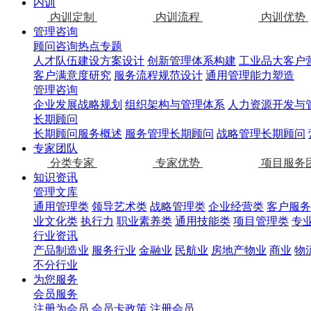
内训
内训定制
内训流程
内训优势
管理咨询
顾问咨询热点专题
人才队伍建设方案设计
创新管理体系构建
工业品大客户
客户满意度研究
服务流程规范设计
通用管理能力塑造
管理咨询
企业发展战略规划
组织架构与管理体系
人力资源开发与
长期顾问
长期顾问服务概述
服务管理长期顾问
战略管理长期顾问
专家团队
分类专家
专家优势
项目服务
知识资讯
管理文库
通用管理类
领导艺术类
战略管理类
企业经营类
客户服务
业文化类
执行力
职业素养类
通用技能类
项目管理类
专
行业资讯
产品制造业
服务行业
金融业
民航业
房地产物业
商业
物
不分行业
为您服务
会员服务
注册为会员
会员卡政策
注册会员