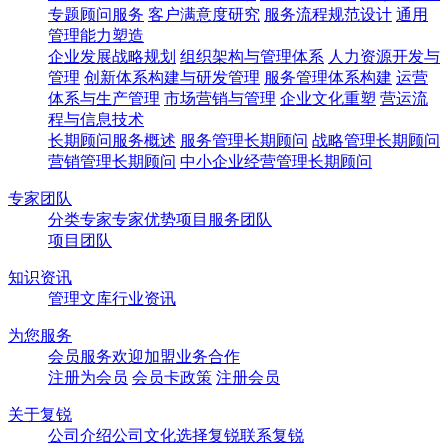
专题顾问服务
客户满意度研究
服务流程规范设计
通用
管理能力塑造
企业发展战略规划
组织架构与管理体系
人力资源开发与
管理
创新体系构建与研发管理
服务管理体系构建
运营
体系与生产管理
市场营销与管理
企业文化重塑
营运流
程与信息技术
长期顾问服务概述
服务管理长期顾问
战略管理长期顾问
营销管理长期顾问
中小企业经营管理长期顾问
专家团队
分类专家
专家优势
项目服务团队
项目团队
知识资讯
管理文库
行业资讯
为您服务
会员服务
欢迎加盟
业务合作
注册为会员
会员卡政策
注册会员
关于复锐
公司介绍
公司文化
选择复锐
联系复锐