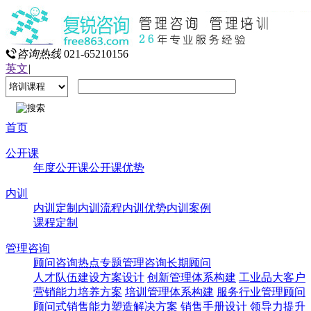
咨询热线
021-65210156
英文
|
首页
公开课
年度公开课
公开课优势
内训
内训定制
内训流程
内训优势
内训案例
课程定制
管理咨询
顾问咨询热点专题
管理咨询
长期顾问
人才队伍建设方案设计
创新管理体系构建
工业品大客户
营销能力培养方案
培训管理体系构建
服务行业管理顾问
顾问式销售能力塑造解决方案
销售手册设计
领导力提升