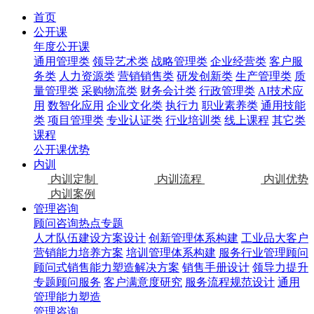
首页
公开课
年度公开课
通用管理类
领导艺术类
战略管理类
企业经营类
客户服
务类
人力资源类
营销销售类
研发创新类
生产管理类
质
量管理类
采购物流类
财务会计类
行政管理类
AI技术应
用
数智化应用
企业文化类
执行力
职业素养类
通用技能
类
项目管理类
专业认证类
行业培训类
线上课程
其它类
课程
公开课优势
内训
内训定制
内训流程
内训优势
内训案例
管理咨询
顾问咨询热点专题
人才队伍建设方案设计
创新管理体系构建
工业品大客户
营销能力培养方案
培训管理体系构建
服务行业管理顾问
顾问式销售能力塑造解决方案
销售手册设计
领导力提升
专题顾问服务
客户满意度研究
服务流程规范设计
通用
管理能力塑造
管理咨询