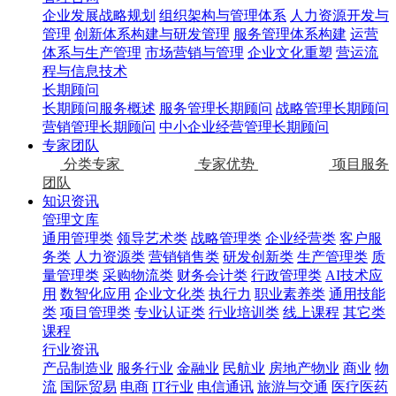
企业发展战略规划
组织架构与管理体系
人力资源开发与
管理
创新体系构建与研发管理
服务管理体系构建
运营
体系与生产管理
市场营销与管理
企业文化重塑
营运流
程与信息技术
长期顾问
长期顾问服务概述
服务管理长期顾问
战略管理长期顾问
营销管理长期顾问
中小企业经营管理长期顾问
专家团队
分类专家
专家优势
项目服务
团队
知识资讯
管理文库
通用管理类
领导艺术类
战略管理类
企业经营类
客户服
务类
人力资源类
营销销售类
研发创新类
生产管理类
质
量管理类
采购物流类
财务会计类
行政管理类
AI技术应
用
数智化应用
企业文化类
执行力
职业素养类
通用技能
类
项目管理类
专业认证类
行业培训类
线上课程
其它类
课程
行业资讯
产品制造业
服务行业
金融业
民航业
房地产物业
商业
物
流
国际贸易
电商
IT行业
电信通讯
旅游与交通
医疗医药