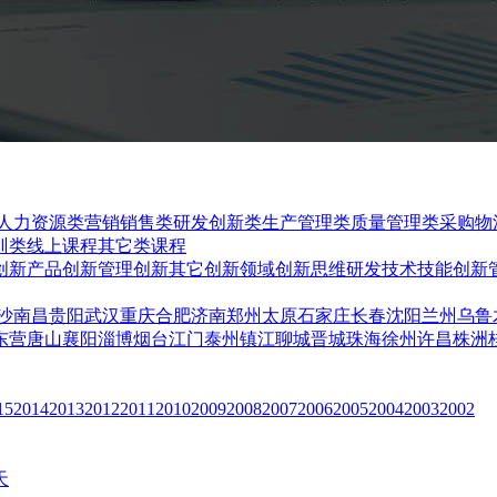
人力资源类
营销销售类
研发创新类
生产管理类
质量管理类
采购物
训类
线上课程
其它类课程
创新
产品创新
管理创新
其它创新领域
创新思维
研发技术技能
创新
沙
南昌
贵阳
武汉
重庆
合肥
济南
郑州
太原
石家庄
长春
沈阳
兰州
乌鲁
东营
唐山
襄阳
淄博
烟台
江门
泰州
镇江
聊城
晋城
珠海
徐州
许昌
株洲
15
2014
2013
2012
2011
2010
2009
2008
2007
2006
2005
2004
2003
2002
天