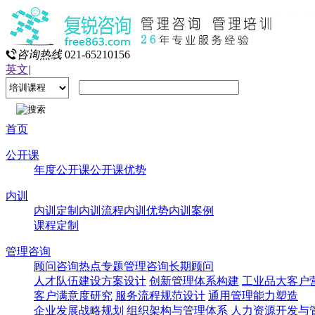
咨询热线
021-65210156
英文
|
首页
公开课
年度公开课
公开课优势
内训
内训定制
内训流程
内训优势
内训案例
课程定制
管理咨询
顾问咨询热点专题
管理咨询
长期顾问
人才队伍建设方案设计
创新管理体系构建
工业品大客户
客户满意度研究
服务流程规范设计
通用管理能力塑造
企业发展战略规划
组织架构与管理体系
人力资源开发与