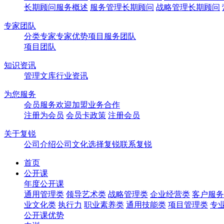
长期顾问服务概述
服务管理长期顾问
战略管理长期顾问
专家团队
分类专家
专家优势
项目服务团队
项目团队
知识资讯
管理文库
行业资讯
为您服务
会员服务
欢迎加盟
业务合作
注册为会员
会员卡政策
注册会员
关于复锐
公司介绍
公司文化
选择复锐
联系复锐
首页
公开课
年度公开课
通用管理类
领导艺术类
战略管理类
企业经营类
客户服务
业文化类
执行力
职业素养类
通用技能类
项目管理类
专
公开课优势