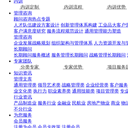
内训
内训定制
内训流程
内训优势
管理咨询
顾问咨询热点专题
人才队伍建设方案设计
创新管理体系构建
工业品大客户
客户满意度研究
服务流程规范设计
通用管理能力塑造
管理咨询
企业发展战略规划
组织架构与管理体系
人力资源开发与
长期顾问
长期顾问服务概述
服务管理长期顾问
战略管理长期顾问
专家团队
分类专家
专家优势
项目服务
知识资讯
管理文库
通用管理类
领导艺术类
战略管理类
企业经营类
客户服务
业文化类
执行力
职业素养类
通用技能类
项目管理类
专
行业资讯
产品制造业
服务行业
金融业
民航业
房地产物业
商业
物
不分行业
为您服务
会员服务
注册为会员
会员卡政策
注册会员