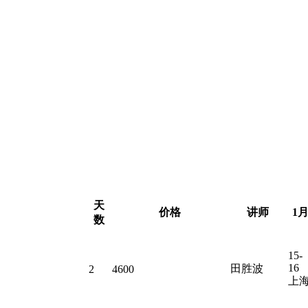
天
价格
讲师
1
数
15-
16
田胜波
2
4600
上