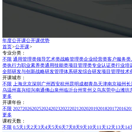
年度公开课
公开课优势
首页
>
公开课
>
专业分类：
不限
通用管理类
领导艺术类
战略管理类
企业经营类
客户服务类
类
执行力
职业素养类
通用技能类
项目管理类
专业认证类
行业培
全部
研发与创新战略
研发管理体系
研发综合
研发项目管理
技术
开课城市：
不限
上海
北京
深圳
广州
西安
杭州
昆明
成都
青岛
天津
南京
福州
长
乌
温州
嘉兴
绍兴
南通
佛山
泉州
临沂
台州
常州
义乌
东莞
中山
潍坊
更多
开课年份：
不限
2027
2026
2025
2024
2023
2022
2021
2020
2019
2018
2017
2016
20
更多
课程天数：
不限
0.5天
1天
2天
3天
4天
5天
6天
7天
8天
9天
10天
11天
12天
13天
14