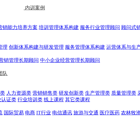
内训案例
营销能力培养方案
培训管理体系构建
服务行业管理顾问
顾问式
管理
创新体系构建与研发管理
服务管理体系构建
运营体系与生
营销管理长期顾问
中小企业经营管理长期顾问
团队
类
人力资源类
营销销售类
研发创新类
生产管理类
质量管理类
业认证类
行业培训类
线上课程
其它类课程
流
国际贸易
电商
IT行业
电信通讯
旅游与交通
医疗医药
农林牧