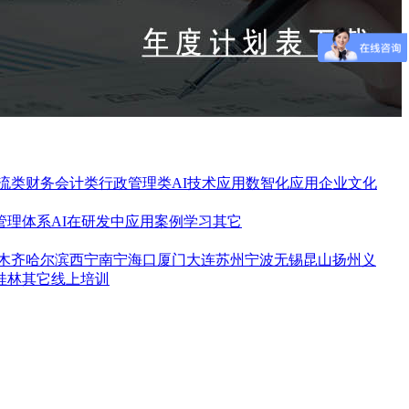
流类
财务会计类
行政管理类
AI技术应用
数智化应用
企业文化
管理体系
AI在研发中应用
案例学习
其它
木齐
哈尔滨
西宁
南宁
海口
厦门
大连
苏州
宁波
无锡
昆山
扬州
义
桂林
其它
线上培训