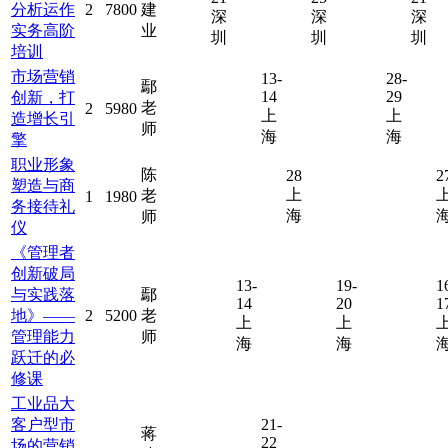
分析运作
2
7800
建
深
深
深
实务高阶
业
圳
圳
圳
培训
市场营销
13-
28-
鄢
14
29
创新，打
老
2
5980
上
上
造增长引
师
海
海
擎
职业形象
陈
28
2
塑造与商
上
老
1
1980
务接待礼
海
师
仪
《管理者
创新破局
13-
19-
1
与实践落
鄢
14
20
1
地》——
2
5200
老
上
上
管理能力
师
海
海
跃迁的必
修课
工业品大
客户型市
21-
蒋
22
场的营销