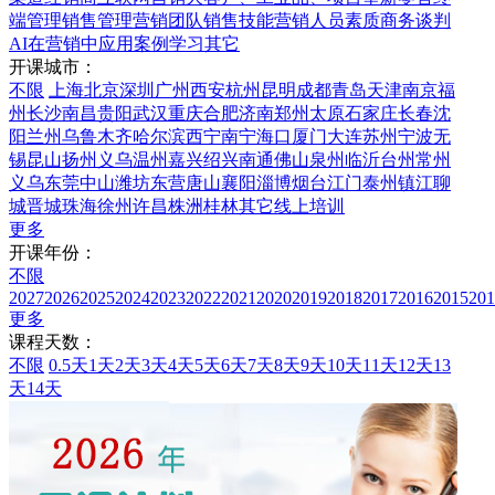
端管理
销售管理
营销团队
销售技能
营销人员素质
商务谈判
AI在营销中应用
案例学习
其它
开课城市：
不限
上海
北京
深圳
广州
西安
杭州
昆明
成都
青岛
天津
南京
福
州
长沙
南昌
贵阳
武汉
重庆
合肥
济南
郑州
太原
石家庄
长春
沈
阳
兰州
乌鲁木齐
哈尔滨
西宁
南宁
海口
厦门
大连
苏州
宁波
无
锡
昆山
扬州
义乌
温州
嘉兴
绍兴
南通
佛山
泉州
临沂
台州
常州
义乌
东莞
中山
潍坊
东营
唐山
襄阳
淄博
烟台
江门
泰州
镇江
聊
城
晋城
珠海
徐州
许昌
株洲
桂林
其它
线上培训
更多
开课年份：
不限
2027
2026
2025
2024
2023
2022
2021
2020
2019
2018
2017
2016
2015
201
更多
课程天数：
不限
0.5天
1天
2天
3天
4天
5天
6天
7天
8天
9天
10天
11天
12天
13
天
14天