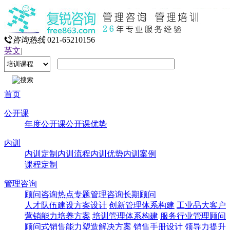
咨询热线
021-65210156
英文
|
首页
公开课
年度公开课
公开课优势
内训
内训定制
内训流程
内训优势
内训案例
课程定制
管理咨询
顾问咨询热点专题
管理咨询
长期顾问
人才队伍建设方案设计
创新管理体系构建
工业品大客户
营销能力培养方案
培训管理体系构建
服务行业管理顾问
顾问式销售能力塑造解决方案
销售手册设计
领导力提升