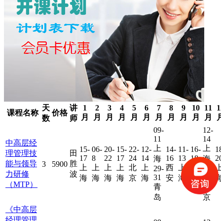
天
讲
1
2
3
4
5
6
7
8
9
10
11
1
课程名称
价格
月
月
月
月
月
月
月
月
月
月
月
数
师
09-
12-
11
14
中高层经
上
上
15-
06-
20-
15-
22-
12-
14-
11-
16-
1
理管理技
田
17
8
22
17
24
14
16
13
18
2
海
海
能与领导
胜
3
5900
上
上
上
上
北
上
西
上
上
29-
27-
力研修
波
31
29
海
海
海
海
京
海
安
海
海
（MTP）
青
北
岛
京
《中高层
经理管理