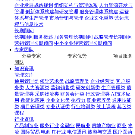
企业发展战略规划
组织架构与管理体系
人力资源开发与
管理
创新体系构建与研发管理
服务管理体系构建
运营
体系与生产管理
市场营销与管理
企业文化重塑
营运流
程与信息技术
长期顾问
长期顾问服务概述
服务管理长期顾问
战略管理长期顾问
营销管理长期顾问
中小企业经营管理长期顾问
专家团队
分类专家
专家优势
项目服务
团队
知识资讯
管理文库
通用管理类
领导艺术类
战略管理类
企业经营类
客户服
务类
人力资源类
营销销售类
研发创新类
生产管理类
质
量管理类
采购物流类
财务会计类
行政管理类
AI技术应
用
数智化应用
企业文化类
执行力
职业素养类
通用技能
类
项目管理类
专业认证类
行业培训类
线上课程
其它类
课程
行业资讯
产品制造业
服务行业
金融业
民航业
房地产物业
商业
物
流
国际贸易
电商
IT行业
电信通讯
旅游与交通
医疗医药