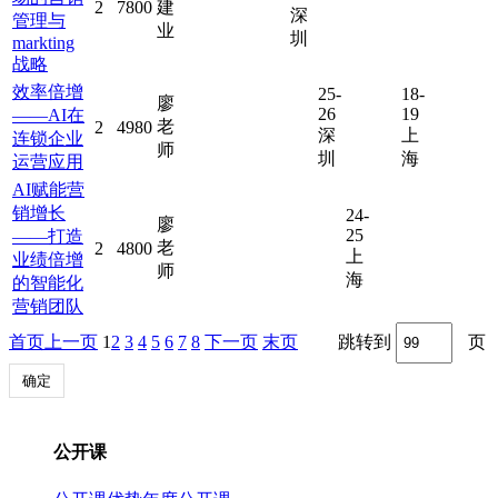
2
7800
建
深
管理与
业
圳
markting
战略
效率倍增
25-
18-
廖
26
19
——AI在
老
2
4980
深
上
连锁企业
师
圳
海
运营应用
AI赋能营
销增长
24-
廖
25
——打造
老
2
4800
上
业绩倍增
师
海
的智能化
营销团队
首页
上一页
1
2
3
4
5
6
7
8
下一页
末页
跳转到
页
确定
公开课