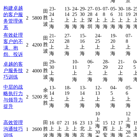
海
京
构建卓越
23-
13-
24-
29-
27-
03-
07-
05-
30-
18-
2
田
24
14
25
30
28
4
8
6
31
19
2
的客户服
胜
2
5800
上
上
上
上
深
上
上
上
上
上
务管理体
波
海
海
海
海
圳
海
海
海
海
海
系
有效处理
21-
27-
15-
24-
19-
07-
田
22
28
16
25
20
8
客户的不
胜
2
4200
上
上
上
上
上
上
满、抱
波
海
海
海
海
海
海
怨、投诉
29-
10-
06-
28-
21-
0
卓越的客
田
30
11
7
29
22
5
户服务技
胜
2
4000
上
上
上
上
上
巧训练
波
海
海
海
海
海
中层的战
13-
18-
13-
12-
04-
05-
余
14
19
14
13
5
6
略执行力
光
2
5200
上
上
上
上
上
上
与领导力
胜
海
海
海
海
海
海
提升
10
12
上
上
高效管理
田
16
07
21
16
23
13
15
12
17
1
海
海
上
上
上
上
北
上
西
上
上
沟通技巧
胜
1
2600
30
28
海
海
海
海
京
海
安
海
海
训练
波