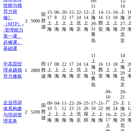
09-
12-
技能与领
11
14
导力研
上
上
15-
06-
20-
15-
22-
12-
14-
11-
16-
1
田
17
8
22
17
24
14
16
13
18
2
修》
海
海
胜
3
5900
上
上
上
上
北
上
西
上
上
29-
27-
（MTP）-
波
31
29
海
海
海
海
京
海
安
海
海
-管理能力
青
北
第一课、
岛
京
必修课、
基础课
11
14
上
上
中高层经
田
17
08
22
17
24
14
16
13
18
2
海
海
上
上
上
上
北
上
西
上
上
理卓越领
胜
1
2800
31
29
海
海
海
海
京
海
安
海
海
导力修炼
波
青
北
岛
京
09-
20-
10
21
企业培训
广
上
09-
04-
11-
22-
20-
25-
17-
21-
23-
1
田
10
5
12
23
21
26
18
22
24
1
体系构建
州
海
胜
2
5200
上
上
上
上
北
深
上
上
上
16-
25-
与培训管
波
17
26
海
海
海
海
京
圳
海
海
海
理实务
上
北