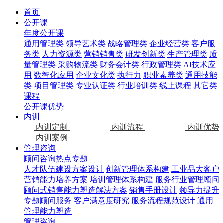
首页
公开课
年度公开课
通用管理类
领导艺术类
战略管理类
企业经营类
客户服
务类
人力资源类
营销销售类
研发创新类
生产管理类
质
量管理类
采购物流类
财务会计类
行政管理类
AI技术应
用
数智化应用
企业文化类
执行力
职业素养类
通用技能
类
项目管理类
专业认证类
行业培训类
线上课程
其它类
课程
公开课优势
内训
内训定制
内训流程
内训优势
内训案例
管理咨询
顾问咨询热点专题
人才队伍建设方案设计
创新管理体系构建
工业品大客户
营销能力培养方案
培训管理体系构建
服务行业管理顾问
顾问式销售能力塑造解决方案
销售手册设计
领导力提升
专题顾问服务
客户满意度研究
服务流程规范设计
通用
管理能力塑造
管理咨询