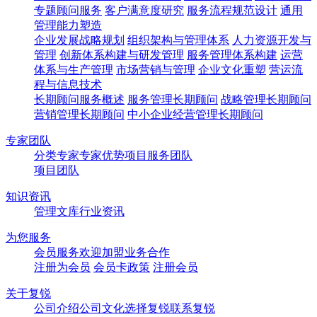
专题顾问服务
客户满意度研究
服务流程规范设计
通用
管理能力塑造
企业发展战略规划
组织架构与管理体系
人力资源开发与
管理
创新体系构建与研发管理
服务管理体系构建
运营
体系与生产管理
市场营销与管理
企业文化重塑
营运流
程与信息技术
长期顾问服务概述
服务管理长期顾问
战略管理长期顾问
营销管理长期顾问
中小企业经营管理长期顾问
专家团队
分类专家
专家优势
项目服务团队
项目团队
知识资讯
管理文库
行业资讯
为您服务
会员服务
欢迎加盟
业务合作
注册为会员
会员卡政策
注册会员
关于复锐
公司介绍
公司文化
选择复锐
联系复锐