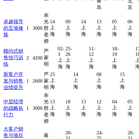
青
北
岛
京
余
卓越领导
光
14
09
14
13
05
06
上
上
上
上
上
上
的五项修
1
3000
胜
海
海
海
海
海
海
炼
老
师
02-
25-
11-
18-
1
顾问式销
严
3
26
12
19
1
售技巧训
家
2
4200
上
上
上
上
练
明
海
海
海
海
新客户开
严
25
14
08
15
上
上
上
上
发与销售
1
2600
家
海
海
海
海
业绩提升
明
余
中层经理
光
13
18
13
12
04
05
上
上
上
上
上
上
的战略执
1
3000
胜
海
海
海
海
海
海
行力
老
师
大客户销
20-
24-
20-
售与项目
蒋
21
25
21