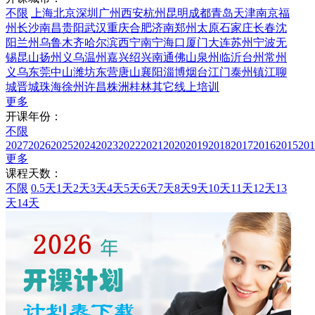
不限
上海
北京
深圳
广州
西安
杭州
昆明
成都
青岛
天津
南京
福
州
长沙
南昌
贵阳
武汉
重庆
合肥
济南
郑州
太原
石家庄
长春
沈
阳
兰州
乌鲁木齐
哈尔滨
西宁
南宁
海口
厦门
大连
苏州
宁波
无
锡
昆山
扬州
义乌
温州
嘉兴
绍兴
南通
佛山
泉州
临沂
台州
常州
义乌
东莞
中山
潍坊
东营
唐山
襄阳
淄博
烟台
江门
泰州
镇江
聊
城
晋城
珠海
徐州
许昌
株洲
桂林
其它
线上培训
更多
开课年份：
不限
2027
2026
2025
2024
2023
2022
2021
2020
2019
2018
2017
2016
2015
201
更多
课程天数：
不限
0.5天
1天
2天
3天
4天
5天
6天
7天
8天
9天
10天
11天
12天
13
天
14天