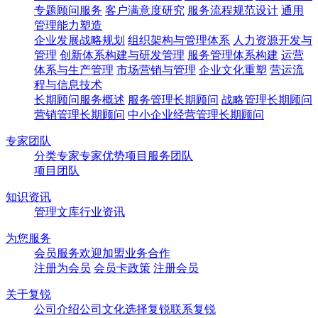
专题顾问服务
客户满意度研究
服务流程规范设计
通用
管理能力塑造
企业发展战略规划
组织架构与管理体系
人力资源开发与
管理
创新体系构建与研发管理
服务管理体系构建
运营
体系与生产管理
市场营销与管理
企业文化重塑
营运流
程与信息技术
长期顾问服务概述
服务管理长期顾问
战略管理长期顾问
营销管理长期顾问
中小企业经营管理长期顾问
专家团队
分类专家
专家优势
项目服务团队
项目团队
知识资讯
管理文库
行业资讯
为您服务
会员服务
欢迎加盟
业务合作
注册为会员
会员卡政策
注册会员
关于复锐
公司介绍
公司文化
选择复锐
联系复锐