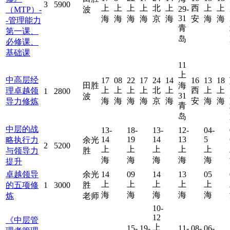
3
5900
上
上
上
上
北
上
西
上
上
29-
（MTP）-
波
31
海
海
海
海
京
海
安
海
海
-管理能力
青
第一课、
岛
必修课、
基础课
11
上
中高层经
17
08
22
17
24
14
16
13
18
田胜
海
上
上
上
上
北
上
西
上
上
理卓越领
1
2800
31
波
海
海
海
海
京
海
安
海
海
导力修炼
青
岛
中层的战
13-
18-
13-
12-
04-
14
19
14
13
5
略执行力
余光
2
5200
上
上
上
上
上
与领导力
胜
海
海
海
海
海
提升
卓越领导
余光
14
09
14
13
05
上
上
上
上
上
的五项修
1
3000
胜
海
海
海
海
海
炼
老师
10-
12
《中层管
上
15-
19-
11-
08-
06-