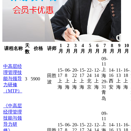
天
1
2
3
4
5
6
7
8
9
10
课程名称
价格
讲师
月
月
月
月
月
月
月
月
月
月
数
09-
11
中高层经
上
15-
06-
20-
15-
22-
12-
14-
11-
16-
理管理技
17
8
22
17
24
14
16
13
18
田胜
海
能与领导
3
5900
上
上
上
上
北
上
西
上
上
29-
波
力研修
31
海
海
海
海
京
海
安
海
海
（MTP）
青
岛
《中高层
经理管理
09-
技能与领
11
导力研
上
15-
06-
20-
15-
22-
12-
14-
11-
16-
17
8
22
17
24
14
16
13
18
修》
田胜
海