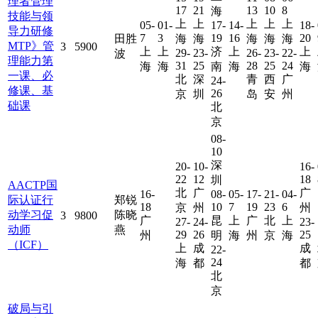
理者管理
17
21
13
10
8
海
技能与领
上
上
上
上
上
05-
01-
17-
14-
18-
导力研修
7
3
19
16
20
田胜
海
海
海
海
海
MTP》管
3
5900
上
上
济
上
上
29-
23-
26-
23-
22-
波
理能力第
31
25
28
25
24
海
海
南
海
海
一课、必
北
深
青
西
广
24-
修课、基
26
京
圳
岛
安
州
础课
北
京
08-
10
深
20-
10-
16-
22
12
18
圳
AACTP国
北
广
广
16-
08-
05-
17-
21-
04-
际认证行
郑锐
18
10
7
19
23
6
京
州
州
动学习促
陈晓
3
9800
广
昆
上
广
北
上
27-
24-
23-
动师
燕
29
26
25
州
明
海
州
京
海
（ICF）
上
成
成
22-
24
海
都
都
北
京
破局与引