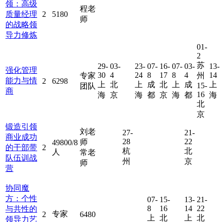
领：高级
程老
质量经理
2
5180
师
的战略领
导力修炼
01-
2
苏
29-
03-
23-
07-
16-
07-
03-
13-
强化管理
30
4
24
8
17
8
4
14
专家
州
能力与情
2
6298
上
北
上
成
北
上
成
上
15-
团队
商
16
海
京
海
都
京
海
都
海
北
京
锻造引领
刘老
27-
21-
商业成功
28
22
师
49800/8
的干部带
2
杭
北
人
常老
队伍训战
州
京
师
营
协同魔
方：个性
07-
15-
13-
21-
8
16
14
22
与共性的
专家
2
6480
上
北
上
北
领导力艺