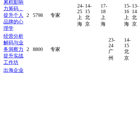
累积影响
24-
14-
17-
15-
13-
力筹码，
25
15
18
16
14
提升个人
2
5798
专家
上
北
上
上
北
品牌的心
海
京
海
海
京
理学
经营分析
23-
14-
解码与业
24
15
务洞察力
2
8800
专家
广
北
提升实战
州
京
工作坊
出海企业
跨文化突
27-
14-
28
15
围：全球
江玉
2
4680
上
深
团队领导
林
海
圳
力实战工
作坊
当责®领
17-
导—达成
18
胡老
关键期望
2
5680
广
师
的领导技
州
术