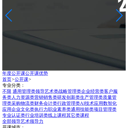
年度公开课
公开课优势
首页
>
公开课
>
专业分类：
不限
通用管理类
领导艺术类
战略管理类
企业经营类
客户服
务类
人力资源类
营销销售类
研发创新类
生产管理类
质量管
理类
采购物流类
财务会计类
行政管理类
AI技术应用
数智化
应用
企业文化类
执行力
职业素养类
通用技能类
项目管理类
专业认证类
行业培训类
线上课程
其它类课程
全部
领导艺术
领导力
开课城市：