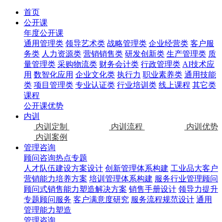
首页
公开课
年度公开课
通用管理类
领导艺术类
战略管理类
企业经营类
客户服
务类
人力资源类
营销销售类
研发创新类
生产管理类
质
量管理类
采购物流类
财务会计类
行政管理类
AI技术应
用
数智化应用
企业文化类
执行力
职业素养类
通用技能
类
项目管理类
专业认证类
行业培训类
线上课程
其它类
课程
公开课优势
内训
内训定制
内训流程
内训优势
内训案例
管理咨询
顾问咨询热点专题
人才队伍建设方案设计
创新管理体系构建
工业品大客户
营销能力培养方案
培训管理体系构建
服务行业管理顾问
顾问式销售能力塑造解决方案
销售手册设计
领导力提升
专题顾问服务
客户满意度研究
服务流程规范设计
通用
管理能力塑造
管理咨询