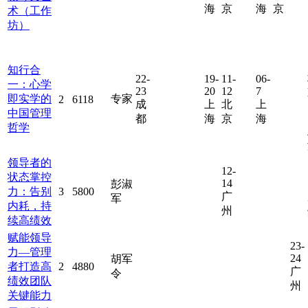
海
京
海
京
术（工作
坊）
知行合
22-
19-
11-
06-
一：心学
23
20
12
7
即实学的
专家
2
6118
成
上
北
上
中国管理
都
海
京
海
哲学
领导者的
12-
状态掌控
14
彭淑
力：告别
3
5800
广
军
内耗，持
州
续高绩效
赋能领导
23-
力—管理
24
胡军
者打造高
2
4880
广
令
绩效团队
州
关键能力