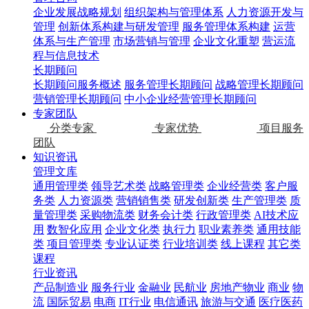
企业发展战略规划
组织架构与管理体系
人力资源开发与
管理
创新体系构建与研发管理
服务管理体系构建
运营
体系与生产管理
市场营销与管理
企业文化重塑
营运流
程与信息技术
长期顾问
长期顾问服务概述
服务管理长期顾问
战略管理长期顾问
营销管理长期顾问
中小企业经营管理长期顾问
专家团队
分类专家
专家优势
项目服务
团队
知识资讯
管理文库
通用管理类
领导艺术类
战略管理类
企业经营类
客户服
务类
人力资源类
营销销售类
研发创新类
生产管理类
质
量管理类
采购物流类
财务会计类
行政管理类
AI技术应
用
数智化应用
企业文化类
执行力
职业素养类
通用技能
类
项目管理类
专业认证类
行业培训类
线上课程
其它类
课程
行业资讯
产品制造业
服务行业
金融业
民航业
房地产物业
商业
物
流
国际贸易
电商
IT行业
电信通讯
旅游与交通
医疗医药