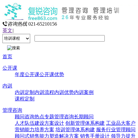
咨询热线
021-65210156
英文
|
首页
公开课
年度公开课
公开课优势
内训
内训定制
内训流程
内训优势
内训案例
课程定制
管理咨询
顾问咨询热点专题
管理咨询
长期顾问
人才队伍建设方案设计
创新管理体系构建
工业品大客户
营销能力培养方案
培训管理体系构建
服务行业管理顾问
顾问式销售能力塑造解决方案
销售手册设计
领导力提升