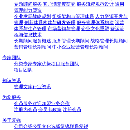
专题顾问服务
客户满意度研究
服务流程规范设计
通用
管理能力塑造
企业发展战略规划
组织架构与管理体系
人力资源开发与
管理
创新体系构建与研发管理
服务管理体系构建
运营
体系与生产管理
市场营销与管理
企业文化重塑
营运流
程与信息技术
长期顾问服务概述
服务管理长期顾问
战略管理长期顾问
营销管理长期顾问
中小企业经营管理长期顾问
专家团队
分类专家
专家优势
项目服务团队
项目团队
知识资讯
管理文库
行业资讯
为您服务
会员服务
欢迎加盟
业务合作
注册为会员
会员卡政策
注册会员
关于复锐
公司介绍
公司文化
选择复锐
联系复锐