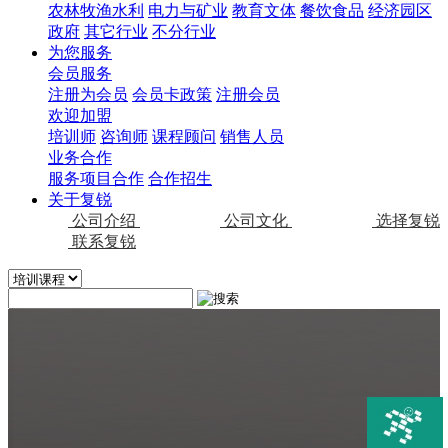
农林牧渔水利
电力与矿业
教育文体
餐饮食品
经济园区
政府
其它行业
不分行业
为您服务
会员服务
注册为会员
会员卡政策
注册会员
欢迎加盟
培训师
咨询师
课程顾问
销售人员
业务合作
服务项目合作
合作招生
关于复锐
公司介绍
公司文化
选择复锐
联系复锐