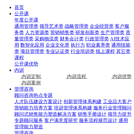
首页
公开课
年度公开课
通用管理类
领导艺术类
战略管理类
企业经营类
客户服
务类
人力资源类
营销销售类
研发创新类
生产管理类
质
量管理类
采购物流类
财务会计类
行政管理类
AI技术应
用
数智化应用
企业文化类
执行力
职业素养类
通用技能
类
项目管理类
专业认证类
行业培训类
线上课程
其它类
课程
公开课优势
内训
内训定制
内训流程
内训优势
内训案例
管理咨询
顾问咨询热点专题
人才队伍建设方案设计
创新管理体系构建
工业品大客户
营销能力培养方案
培训管理体系构建
服务行业管理顾问
顾问式销售能力塑造解决方案
销售手册设计
领导力提升
专题顾问服务
客户满意度研究
服务流程规范设计
通用
管理能力塑造
管理咨询