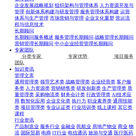
企业发展战略规划
组织架构与管理体系
人力资源开发与
管理
创新体系构建与研发管理
服务管理体系构建
运营
体系与生产管理
市场营销与管理
企业文化重塑
营运流
程与信息技术
长期顾问
长期顾问服务概述
服务管理长期顾问
战略管理长期顾问
营销管理长期顾问
中小企业经营管理长期顾问
专家团队
分类专家
专家优势
项目服务
团队
知识资讯
管理文库
通用管理类
领导艺术类
战略管理类
企业经营类
客户服
务类
人力资源类
营销销售类
研发创新类
生产管理类
质
量管理类
采购物流类
财务会计类
行政管理类
AI技术应
用
数智化应用
企业文化类
执行力
职业素养类
通用技能
类
项目管理类
专业认证类
行业培训类
线上课程
其它类
课程
行业资讯
产品制造业
服务行业
金融业
民航业
房地产物业
商业
物
流
国际贸易
电商
IT行业
电信通讯
旅游与交通
医疗医药