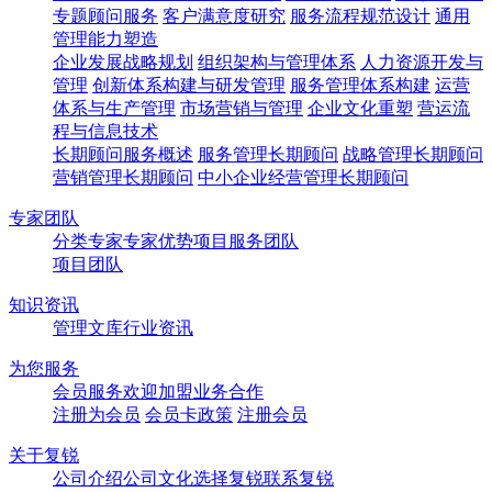
专题顾问服务
客户满意度研究
服务流程规范设计
通用
管理能力塑造
企业发展战略规划
组织架构与管理体系
人力资源开发与
管理
创新体系构建与研发管理
服务管理体系构建
运营
体系与生产管理
市场营销与管理
企业文化重塑
营运流
程与信息技术
长期顾问服务概述
服务管理长期顾问
战略管理长期顾问
营销管理长期顾问
中小企业经营管理长期顾问
专家团队
分类专家
专家优势
项目服务团队
项目团队
知识资讯
管理文库
行业资讯
为您服务
会员服务
欢迎加盟
业务合作
注册为会员
会员卡政策
注册会员
关于复锐
公司介绍
公司文化
选择复锐
联系复锐