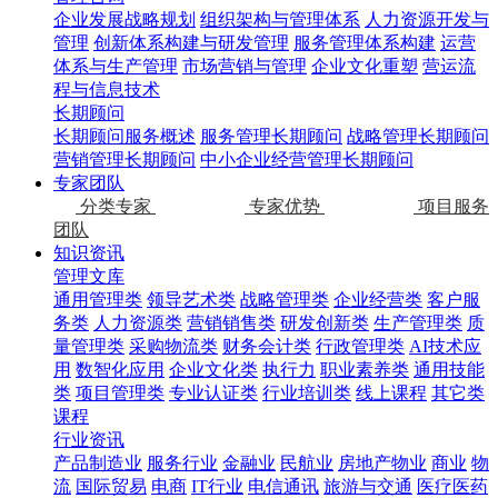
企业发展战略规划
组织架构与管理体系
人力资源开发与
管理
创新体系构建与研发管理
服务管理体系构建
运营
体系与生产管理
市场营销与管理
企业文化重塑
营运流
程与信息技术
长期顾问
长期顾问服务概述
服务管理长期顾问
战略管理长期顾问
营销管理长期顾问
中小企业经营管理长期顾问
专家团队
分类专家
专家优势
项目服务
团队
知识资讯
管理文库
通用管理类
领导艺术类
战略管理类
企业经营类
客户服
务类
人力资源类
营销销售类
研发创新类
生产管理类
质
量管理类
采购物流类
财务会计类
行政管理类
AI技术应
用
数智化应用
企业文化类
执行力
职业素养类
通用技能
类
项目管理类
专业认证类
行业培训类
线上课程
其它类
课程
行业资讯
产品制造业
服务行业
金融业
民航业
房地产物业
商业
物
流
国际贸易
电商
IT行业
电信通讯
旅游与交通
医疗医药