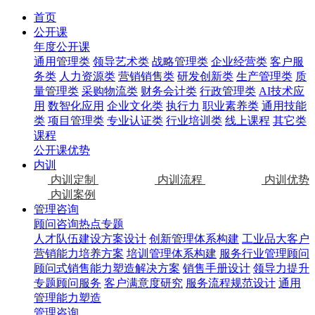
首页
公开课
年度公开课
通用管理类
领导艺术类
战略管理类
企业经营类
客户服
务类
人力资源类
营销销售类
研发创新类
生产管理类
质
量管理类
采购物流类
财务会计类
行政管理类
AI技术应
用
数智化应用
企业文化类
执行力
职业素养类
通用技能
类
项目管理类
专业认证类
行业培训类
线上课程
其它类
课程
公开课优势
内训
内训定制
内训流程
内训优势
内训案例
管理咨询
顾问咨询热点专题
人才队伍建设方案设计
创新管理体系构建
工业品大客户
营销能力培养方案
培训管理体系构建
服务行业管理顾问
顾问式销售能力塑造解决方案
销售手册设计
领导力提升
专题顾问服务
客户满意度研究
服务流程规范设计
通用
管理能力塑造
管理咨询