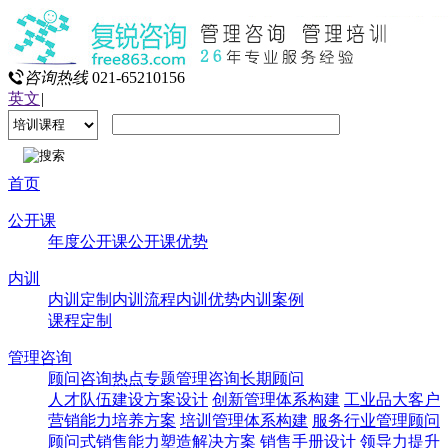
咨询热线
021-65210156
英文
|
首页
公开课
年度公开课
公开课优势
内训
内训定制
内训流程
内训优势
内训案例
课程定制
管理咨询
顾问咨询热点专题
管理咨询
长期顾问
人才队伍建设方案设计
创新管理体系构建
工业品大客户
营销能力培养方案
培训管理体系构建
服务行业管理顾问
顾问式销售能力塑造解决方案
销售手册设计
领导力提升