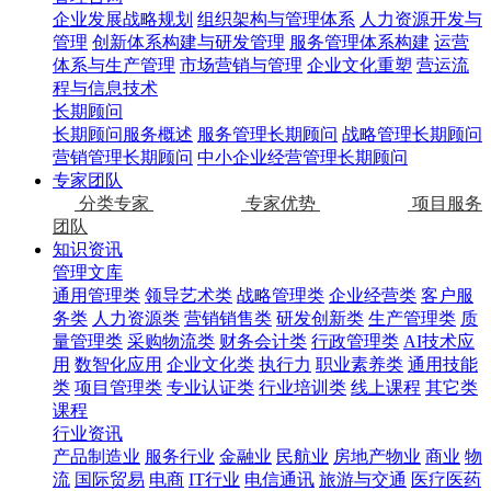
企业发展战略规划
组织架构与管理体系
人力资源开发与
管理
创新体系构建与研发管理
服务管理体系构建
运营
体系与生产管理
市场营销与管理
企业文化重塑
营运流
程与信息技术
长期顾问
长期顾问服务概述
服务管理长期顾问
战略管理长期顾问
营销管理长期顾问
中小企业经营管理长期顾问
专家团队
分类专家
专家优势
项目服务
团队
知识资讯
管理文库
通用管理类
领导艺术类
战略管理类
企业经营类
客户服
务类
人力资源类
营销销售类
研发创新类
生产管理类
质
量管理类
采购物流类
财务会计类
行政管理类
AI技术应
用
数智化应用
企业文化类
执行力
职业素养类
通用技能
类
项目管理类
专业认证类
行业培训类
线上课程
其它类
课程
行业资讯
产品制造业
服务行业
金融业
民航业
房地产物业
商业
物
流
国际贸易
电商
IT行业
电信通讯
旅游与交通
医疗医药