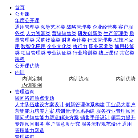
首页
公开课
年度公开课
通用管理类
领导艺术类
战略管理类
企业经营类
客户服
务类
人力资源类
营销销售类
研发创新类
生产管理类
质
量管理类
采购物流类
财务会计类
行政管理类
AI技术应
用
数智化应用
企业文化类
执行力
职业素养类
通用技能
类
项目管理类
专业认证类
行业培训类
线上课程
其它类
课程
公开课优势
内训
内训定制
内训流程
内训优势
内训案例
管理咨询
顾问咨询热点专题
人才队伍建设方案设计
创新管理体系构建
工业品大客户
营销能力培养方案
培训管理体系构建
服务行业管理顾问
顾问式销售能力塑造解决方案
销售手册设计
领导力提升
专题顾问服务
客户满意度研究
服务流程规范设计
通用
管理能力塑造
管理咨询