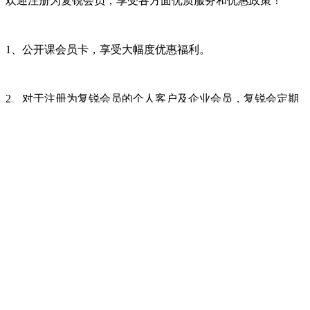
欢迎注册为复锐会员，享受各方面优质服务和优惠政策！
1、公开课会员卡，享受大幅度优惠福利。
2、对于注册为复锐会员的个人客户及企业会员，复锐会定期
发送相关高品质学习资料。定期收到复锐的阶段性优惠通知。
3、对于复锐会员企业提出的内训需求，享受一定幅度的优
惠。
4、有机会参加复锐举办的免费活动。
2026 年
度培训计划 下载