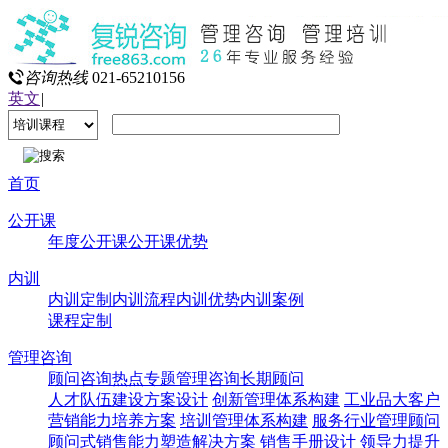
咨询热线
021-65210156
英文
|
首页
公开课
年度公开课
公开课优势
内训
内训定制
内训流程
内训优势
内训案例
课程定制
管理咨询
顾问咨询热点专题
管理咨询
长期顾问
人才队伍建设方案设计
创新管理体系构建
工业品大客户
营销能力培养方案
培训管理体系构建
服务行业管理顾问
顾问式销售能力塑造解决方案
销售手册设计
领导力提升