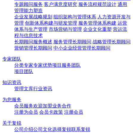
专题顾问服务
客户满意度研究
服务流程规范设计
通用
管理能力塑造
企业发展战略规划
组织架构与管理体系
人力资源开发与
管理
创新体系构建与研发管理
服务管理体系构建
运营
体系与生产管理
市场营销与管理
企业文化重塑
营运流
程与信息技术
长期顾问服务概述
服务管理长期顾问
战略管理长期顾问
营销管理长期顾问
中小企业经营管理长期顾问
专家团队
分类专家
专家优势
项目服务团队
项目团队
知识资讯
管理文库
行业资讯
为您服务
会员服务
欢迎加盟
业务合作
注册为会员
会员卡政策
注册会员
关于复锐
公司介绍
公司文化
选择复锐
联系复锐